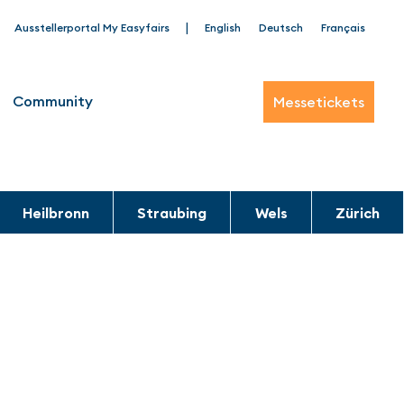
|
Ausstellerportal My Easyfairs
English
Deutsch
Français
Community
Messetickets
Heilbronn
Straubing
Wels
Zürich