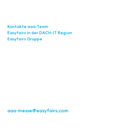
Links
Kontakte aaa-Team
Easyfairs in der DACH-IT
Region
Easyfairs Gruppe
Kontakt
Easyfairs Deutschland GmbH
Büro Stuttgart
Kremser Straße 16
70469 Stuttgart
Tel.: +49 711 217267 10
aaa-messe
@easyfairs.com
Act for the Future