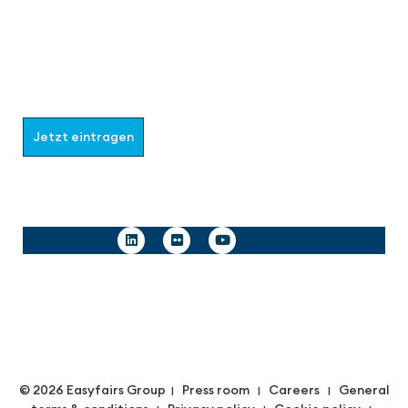
Werden Sie Teil der aaa-Community!
Wählen Sie aus, welche Informationen Sie erhalten
möchten.
Jetzt eintragen
Follow us
© 2026 Easyfairs Group
Press room
Careers
General
|
|
|