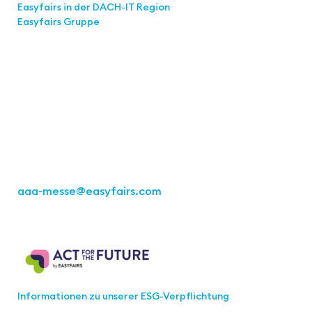
Easyfairs in der DACH-IT
Region
Easyfairs Gruppe
Kontakt
Easyfairs Deutschland GmbH
Büro Stuttgart
Kremser Straße 16
70469 Stuttgart
Tel.: +49 711 217267 10
aaa-messe
@easyfairs.com
Act for the Future
Informationen zu unserer ESG-Verpflichtung