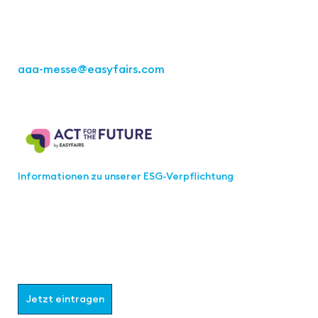
Tel.: +49 711 217267 10
aaa-messe
@easyfairs.com
Act for the Future
Informationen zu unserer ESG-Verpflichtung
Werden Sie Teil der aaa-Community!
Wählen Sie aus, welche Informationen Sie erhalten
möchten.
Jetzt eintragen