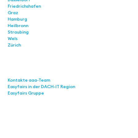
Friedrichshafen
Graz
Hamburg
Heilbronn
Straubing
Wels
Zürich
Links
Kontakte aaa-Team
Easyfairs in der DACH-IT
Region
Easyfairs Gruppe
Kontakt
Easyfairs Deutschland GmbH
Büro Stuttgart
Kremser Straße 16
70469 Stuttgart