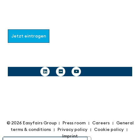
Werden Sie Teil der aaa-Community!
Wählen Sie aus, welche Informationen Sie erhalten
möchten.
Jetzt eintragen
Follow us
© 2026 Easyfairs Group
Press room
Careers
General
|
|
|
terms & conditions
Privacy policy
Cookie policy
|
|
|
Imprint