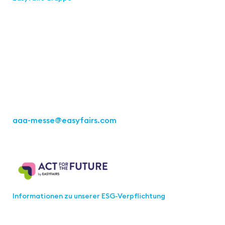
Kontakt
Easyfairs Deutschland GmbH
Büro Stuttgart
Kremser Straße 16
70469 Stuttgart
Tel.: +49 711 217267 10
aaa-messe
@easyfairs.com
Act for the Future
Informationen zu unserer ESG-Verpflichtung