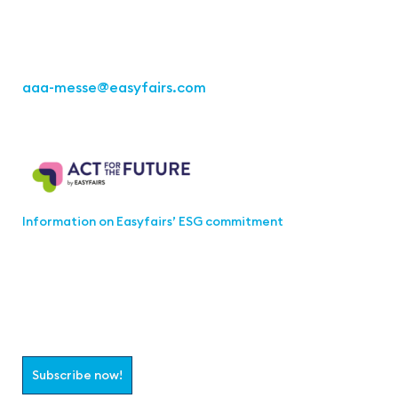
Fon: +49 711 217267 10
aaa-messe
@easyfairs.com
Act for the Future
Information on Easyfairs’ ESG commitment
Join the aaa-Community!
Select which information you would like to receive
Subscribe now!