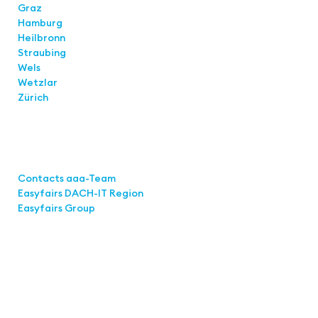
Graz
Hamburg
Heilbronn
Straubing
Wels
Wetzlar
Zürich
Links
Contacts aaa-Team
Easyfairs DACH-IT Region
Easyfairs Group
Contact
Easyfairs Deutschland GmbH
Office Stuttgart
Kremser Straße 16
70469 Stuttgart