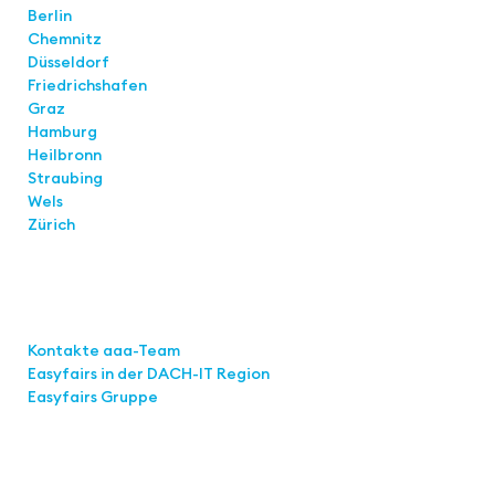
Berlin
Chemnitz
Düsseldorf
Friedrichshafen
Graz
Hamburg
Heilbronn
Straubing
Wels
Zürich
Links
Kontakte aaa-Team
Easyfairs in der DACH-IT
Region
Easyfairs Gruppe
Kontakt
Easyfairs Deutschland GmbH
Büro Stuttgart