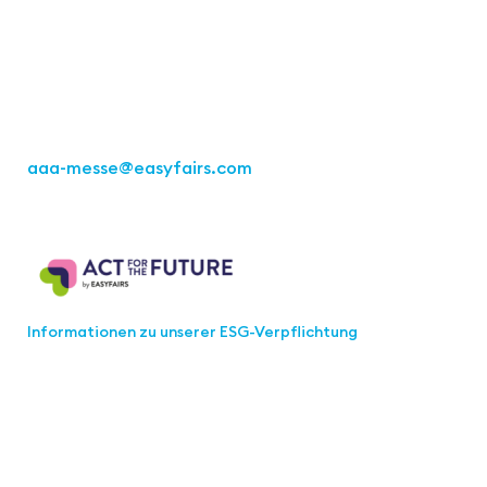
Kremser Straße 16
70469 Stuttgart
Tel.: +49 711 217267 10
aaa-messe
@easyfairs.com
Act for the Future
Informationen zu unserer ESG-Verpflichtung
Werden Sie Teil der aaa-Community!
Wählen Sie aus, welche Informationen Sie erhalten
möchten.