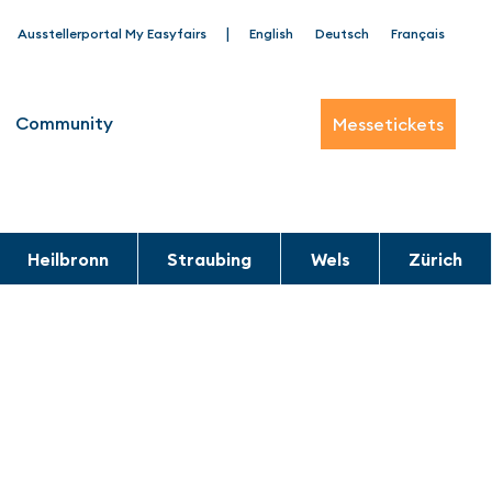
|
Ausstellerportal My Easyfairs
English
Deutsch
Français
Community
Messetickets
Heilbronn
Straubing
Wels
Zürich