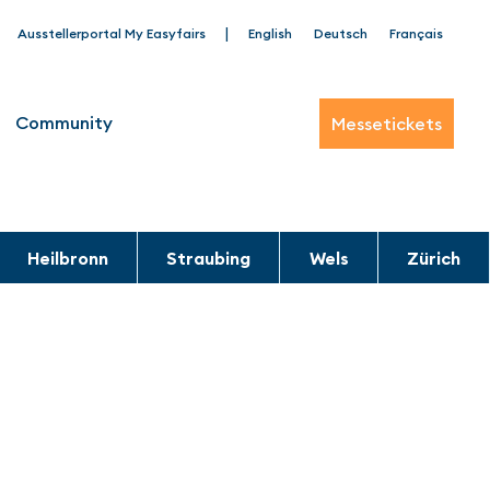
|
Ausstellerportal My Easyfairs
English
Deutsch
Français
Community
Messetickets
Heilbronn
Straubing
Wels
Zürich