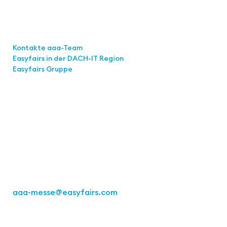
Links
Kontakte aaa-Team
Easyfairs in der DACH-IT
Region
Easyfairs Gruppe
Kontakt
Easyfairs Deutschland GmbH
Büro Stuttgart
Kremser Straße 16
70469 Stuttgart
Tel.: +49 711 217267 10
aaa-messe
@easyfairs.com
Act for the Future