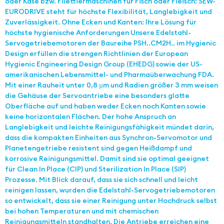
oder Käse bzw. Filettiermaschinen für Fisch oder Fleisch: SEW-
EURODRIVE steht für höchste Flexibilität, Lang­lebig­keit und
Zuverlässigkeit. Ohne Ecken und Kanten: Ihre Lösung für
höchste hygienische Anforderungen Unsere Edelstahl-
Servogetriebemotoren der Baureihe PSH..CM2H.. im Hygienic
Design erfüllen die strengen Richtlinien der European
Hygienic Engineering Design Group (EHEDG) sowie der US-
amerikanischen Lebens­mittel- und Pharmaüberwachung FDA.
Mit einer Rauheit unter 0,8 µm und Radien größer 3 mm weisen
die Gehäuse der Servoantriebe eine besonders glatte
Oberfläche auf und haben weder Ecken noch Kanten sowie
keine horizontalen Flächen. Der hohe Anspruch an
Langlebigkeit und leichte Reinigungs­fä­higkeit mündet darin,
dass die kompakten Einheiten aus Synchron-Servomotor und
Planetengetriebe resistent sind gegen Heißdampf und
korrosive Rei­ni­gungs­mittel. Damit sind sie optimal geeignet
für Clean In Place (CIP) und Sterilization In Place (SIP)
Prozesse. Mit Blick darauf, dass sie sich schnell und leicht
reinigen lassen, wurden die Edelstahl-Servogetriebemotoren
so entwickelt, dass sie einer Reinigung unter Hochdruck selbst
bei hohen Temperaturen und mit chemischen
Reinigungsmitteln standhalten. Die Antriebe erreichen eine