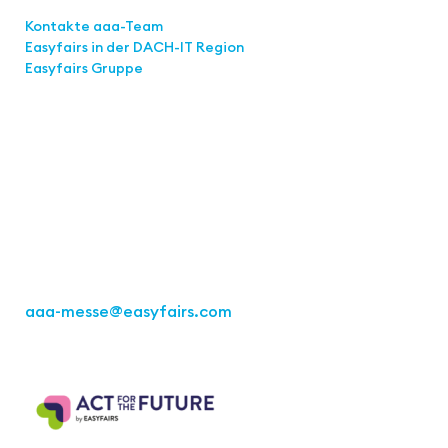
Links
Kontakte aaa-Team
Easyfairs in der DACH-IT
Region
Easyfairs Gruppe
Kontakt
Easyfairs Deutschland GmbH
Büro Stuttgart
Kremser Straße 16
70469 Stuttgart
Tel.: +49 711 217267 10
aaa-messe
@easyfairs.com
Act for the Future