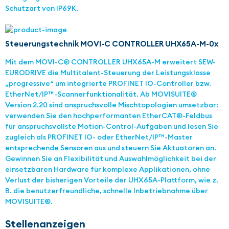
Schutzart von IP69K.
Steuerungstechnik MOVI-C CONTROLLER UHX65A-M-0x
Mit dem MOVI-C® CONTROLLER UHX65A-M erweitert SEW-
EURODRIVE die Multitalent-Steuerung der Leistungsklasse
„progressive“ um integrierte PROFINET IO-Controller bzw.
EtherNet/IP™-Scannerfunktionalität. Ab MOVISUITE®
Version 2.20 sind anspruchsvolle Mischtopologien umsetzbar:
verwenden Sie den hochperformanten EtherCAT®-Feldbus
für anspruchsvollste Motion-Control-Aufgaben und lesen Sie
zugleich als PROFINET IO- oder EtherNet/IP™-Master
entsprechende Sensoren aus und steuern Sie Aktuatoren an.
Gewinnen Sie an Flexibilität und Auswahlmöglichkeit bei der
einsetzbaren Hardware für komplexe Applikationen, ohne
Verlust der bisherigen Vorteile der UHX65A-Plattform, wie z.
B. die benutzerfreundliche, schnelle Inbetriebnahme über
MOVISUITE®.
Stellenanzeigen