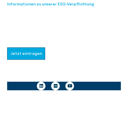
Informationen zu unserer ESG-Verpflichtung
Werden Sie Teil der aaa-Community!
Wählen Sie aus, welche Informationen Sie erhalten
möchten.
Jetzt eintragen
Follow us