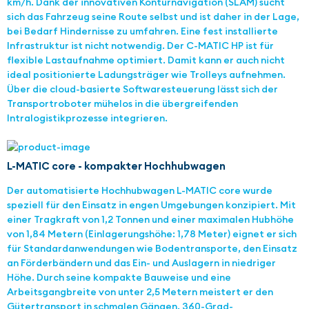
km/h. Dank der innovativen Konturnavigation (SLAM) sucht
sich das Fahrzeug seine Route selbst und ist daher in der Lage,
bei Bedarf Hindernisse zu umfahren. Eine fest installierte
Infrastruktur ist nicht notwendig. Der C-MATIC HP ist für
flexible Lastaufnahme optimiert. Damit kann er auch nicht
ideal positionierte Ladungsträger wie Trolleys aufnehmen.
Über die cloud-basierte Softwaresteuerung lässt sich der
Transportroboter mühelos in die übergreifenden
Intralogistikprozesse integrieren.
L-MATIC core - kompakter Hochhubwagen
Der automatisierte Hochhubwagen L-MATIC core wurde
speziell für den Einsatz in engen Umgebungen konzipiert. Mit
einer Tragkraft von 1,2 Tonnen und einer maximalen Hubhöhe
von 1,84 Metern (Einlagerungshöhe: 1,78 Meter) eignet er sich
für Standardanwendungen wie Bodentransporte, den Einsatz
an Förderbändern und das Ein- und Auslagern in niedriger
Höhe. Durch seine kompakte Bauweise und eine
Arbeitsgangbreite von unter 2,5 Metern meistert er den
Gütertransport in schmalen Gängen. 360-Grad-