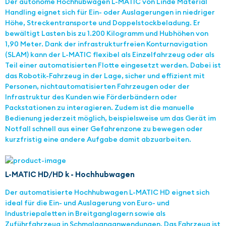
Der autonome Hochhubwagen L-MATIC von Linde Material
Handling eignet sich für Ein- oder Auslagerungen in niedriger
Höhe, Streckentransporte und Doppelstockbeladung. Er
bewältigt Lasten bis zu 1.200 Kilogramm und Hubhöhen von
1,90 Meter. Dank der infrastrukturfreien Konturnavigation
(SLAM) kann der L-MATIC flexibel als Einzelfahrzeug oder als
Teil einer automatisierten Flotte eingesetzt werden. Dabei ist
das Robotik-Fahrzeug in der Lage, sicher und effizient mit
Personen, nichtautomatisierten Fahrzeugen oder der
Infrastruktur des Kunden wie Förderbändern oder
Packstationen zu interagieren. Zudem ist die manuelle
Bedienung jederzeit möglich, beispielsweise um das Gerät im
Notfall schnell aus einer Gefahrenzone zu bewegen oder
kurzfristig eine andere Aufgabe damit abzuarbeiten.
L-MATIC HD/HD k - Hochhubwagen
Der automatisierte Hochhubwagen L-MATIC HD eignet sich
ideal für die Ein- und Auslagerung von Euro- und
Industriepaletten in Breitganglagern sowie als
Zuführfahrzeug in Schmalganganwendungen. Das Fahrzeug ist