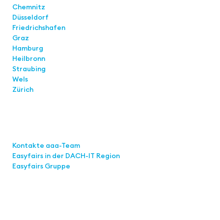
Chemnitz
Düsseldorf
Friedrichshafen
Graz
Hamburg
Heilbronn
Straubing
Wels
Zürich
Links
Kontakte aaa-Team
Easyfairs in der DACH-IT
Region
Easyfairs Gruppe
Kontakt
Easyfairs Deutschland GmbH
Büro Stuttgart
Kremser Straße 16