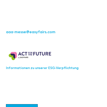
70469 Stuttgart
Tel.: +49 711 217267 10
aaa-messe
@easyfairs.com
Act for the Future
Informationen zu unserer ESG-Verpflichtung
Werden Sie Teil der aaa-Community!
Wählen Sie aus, welche Informationen Sie erhalten
möchten.