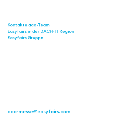
Links
Kontakte aaa-Team
Easyfairs in der DACH-IT
Region
Easyfairs Gruppe
Kontakt
Easyfairs Deutschland GmbH
Büro Stuttgart
Kremser Straße 16
70469 Stuttgart
Tel.: +49 711 217267 10
aaa-messe
@easyfairs.com
Act for the Future